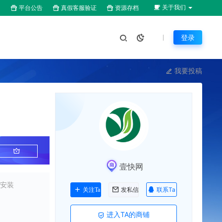
关于我们
平台公告
真假客服验证
资源存档
登录
我要投稿
壹快网
码安装
联系Ta
关注Ta
发私信
进入TA的商铺