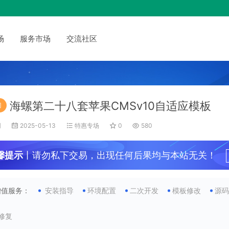
场
服务市场
交流社区
海螺第二十八套苹果CMSv10自适应模板
门
网
2025-05-13
特惠专场
0
580
馨提示
丨请勿私下交易，出现任何后果均与本站无关！
增值服务：
安装指导
环境配置
二次开发
模板修改
源
G修复