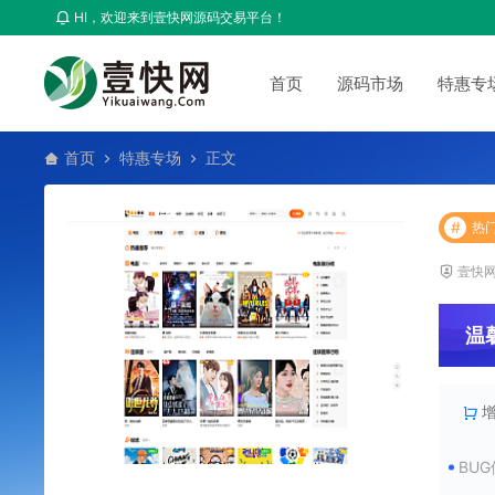
HI，欢迎来到壹快网源码交易平台！
首页
源码市场
特惠专
首页
特惠专场
正文
#
热
壹快
温
BU