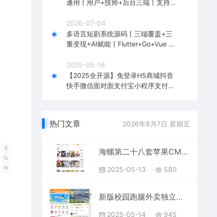
通用丨用户+技师+后台三端丨支持二
开
2026-07-04
多语言短剧系统源码丨三端覆盖+三
重变现+AI赋能丨Flutter+Go+Vue 商
业级即用
2025-05-16
【2025全开源】免登录H5商城抖音
快手微信面对面支付宝小程序支付快
捷购物商城成人情趣
热门文章
2026年8月7日 星期五
海螺第二十八套苹果CMSv10自适应模板
2025-05-13
580
新版校园跑腿外卖独立版+APP+小程序前端外卖配送平台源码
2025-05-14
945