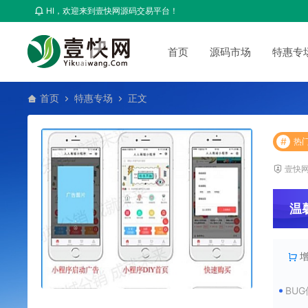
HI，欢迎来到壹快网源码交易平台！
首页
源码市场
特惠专
首页
特惠专场
正文
#
热
壹快
温
BU