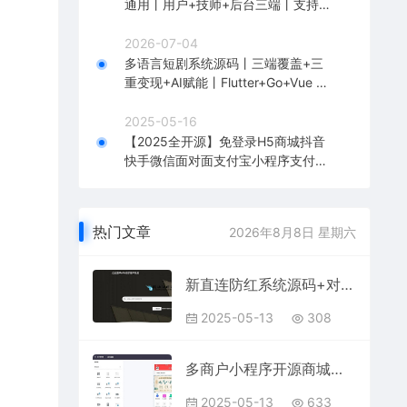
通用丨用户+技师+后台三端丨支持二
开
2026-07-04
多语言短剧系统源码丨三端覆盖+三
重变现+AI赋能丨Flutter+Go+Vue 商
业级即用
2025-05-16
【2025全开源】免登录H5商城抖音
快手微信面对面支付宝小程序支付快
捷购物商城成人情趣
热门文章
2026年8月8日 星期六
新直连防红系统源码+对接易支付
2025-05-13
308
多商户小程序开源商城源码 打造微信商城新零售网店
2025-05-13
633