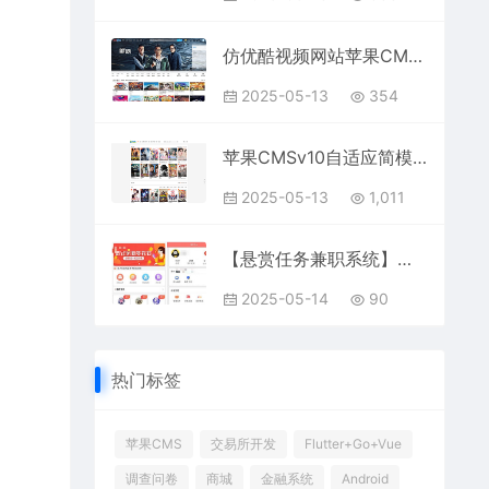
仿优酷视频网站苹果CMS模板（剔除弹窗版）
2025-05-13
354
苹果CMSv10自适应简模板
2025-05-13
1,011
【悬赏任务兼职系统】新款仿牛帮趣闲赚悬赏猫悬赏兔+每日任务平台app运营版
2025-05-14
90
热门标签
苹果CMS
交易所开发
Flutter+Go+Vue
调查问卷
商城
金融系统
Android