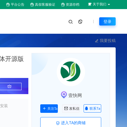
关于我们
平台公告
真假客服验证
资源存档
登录
我要投稿
一体开源版
壹快网
码安装
联系Ta
关注Ta
发私信
进入TA的商铺