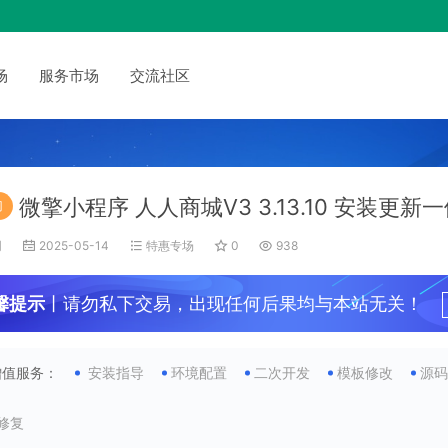
场
服务市场
交流社区
微擎小程序 人人商城V3 3.13.10 安装更新
门
网
2025-05-14
特惠专场
0
938
馨提示
丨请勿私下交易，出现任何后果均与本站无关！
增值服务：
安装指导
环境配置
二次开发
模板修改
源
G修复