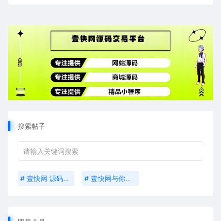
搜索帖子
# 壹快网 源码交易平台
# 壹快网与你……10年之约