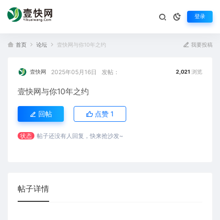
登录
首页
论坛
壹快网与你10年之约
我要投稿
2025年05月16日
发帖：
壹快网
2,021
浏览
壹快网与你10年之约
回帖
点赞
1
状态
帖子还没有人回复，快来抢沙发~
帖子详情