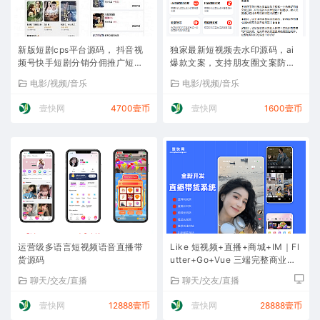
新版短剧cps平台源码， 抖音视
独家最新短视频去水印源码，ai
频号快手短剧分销分佣推广短视
爆款文案，支持朋友圈文案防止
频付费模式 自带短剧素材短剧系
折叠。
电影/视频/音乐
电影/视频/音乐
统。
壹快网
4700壹币
壹快网
1600壹币
运营级多语言短视频语音直播带
Like 短视频+直播+商城+IM｜Fl
货源码
utter+Go+Vue 三端完整商业级
源码
聊天/交友/直播
聊天/交友/直播
壹快网
12888壹币
壹快网
28888壹币