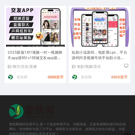
2025新版1对1视频一对一视频聊
短剧小说源码，电影票cps，平台
天app源码1v1同城交友app源码
源码抖音视频号快手短剧小说分
一对一语音app约会
销推广短视频付费短剧小说素材
聊天/交友/直播
电影/视频/音乐
壹快网
6888壹币
壹快网
4600壹币
壹快网源码交易平台,是一个提供种类齐全、功能现成、正版有保障的源代码交易
网站；壹快网作为第三方平台，保障双方交易安全，保障双方的合法权益，并提
供相应的司法援助以及技术支持！