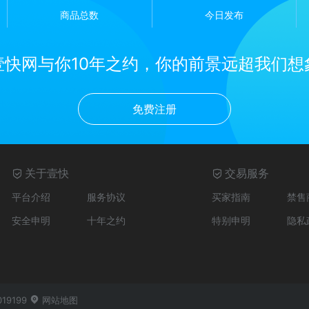
商品总数
今日发布
壹快网与你10年之约，你的前景远超我们想
免费注册
关于壹快
交易服务
平台介绍
服务协议
买家指南
禁售
安全申明
十年之约
特别申明
隐私
019199
网站地图