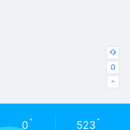
+
+
0
523