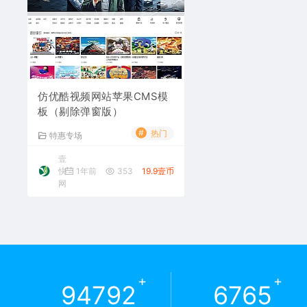
仿优酷视频网站苹果CMS模
板（剔除弹窗版）
#
热门
特惠专场
壹
快
1年前
353
19.9壹币
网
+
+
94792
6765