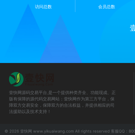
访问总数
会员总数
壹快网源码交易平台,是一个提供种类齐全、功能现成、正
版有保障的源代码交易网站；壹快网作为第三方平台，保
障双方交易安全，保障双方的合法权益，并提供相应的司
法援助以及技术支持！
© 2026 壹快网 www.yikuaiwang.com All rights reserved 客服QQ：80