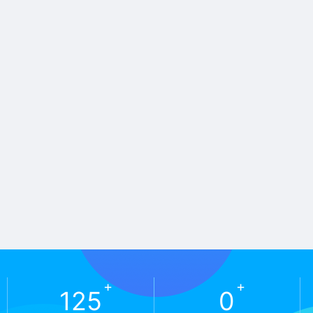
+
+
125
0