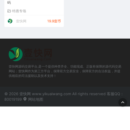
码
特惠专场
壹快网
19.9壹币
壹快网源码交易平台,是一个提供种类齐全、功能现成、正版有保障的源代码交易
网站；壹快网作为第三方平台，保障双方交易安全，保障双方的合法权益，并提
供相应的司法援助以及技术支持！
© 2026 壹快网 www.yikuaiwang.com All rights reserved 客服QQ：
80019199
网站地图