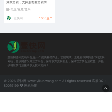
爆款文案，支持朋友圈文案防止
折叠。
电影/视频/音乐
壹快网
1600壹币
壹快网源码交易平台,是一个提供种类齐全、功能现成、正版有保障的源代码交易
网站；壹快网作为第三方平台，保障双方交易安全，保障双方的合法权益，并提
供相应的司法援助以及技术支持！
© 2026 壹快网 www.yikuaiwang.com All rights reserved 客服QQ：
80019199
网站地图