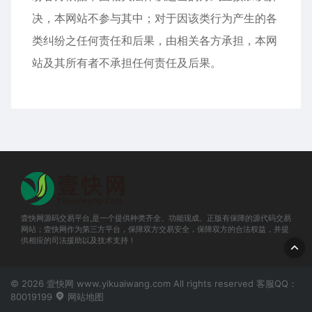
决，本网站不参与其中；对于因该类行为产生的各
类纠纷之任何责任和后果，由相关各方承担，本网
站及其所有者不承担任何责任及后果。
壹快网源码交易平台,是一个提供种类齐全、功能现成、正版有保障的源代码交易
网站；壹快网作为第三方平台，保障双方交易安全，保障双方的合法权益，并提
供相应的司法援助以及技术支持！
© 2026 壹快网 www.yikuaiwang.com All rights reserved 客服QQ：
80019199
网站地图