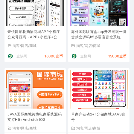
壹快网彩妆购物商城APP小程序
海外国际版盲盒app开发潮玩一番
公众号源码（APP+小程序+公众
赏抽盒源码h5多语言盲盒系统定
号+H5）
制多级分销商城支付
淘客/网店/商城
淘客/网店/商城
壹快网
16000壹币
壹快网
15000壹币
JAVA国际商城跨境电商系统源码
单商户链动2+1分销商城SAAS账
支持H5+Android+IOS
号
淘客/网店/商城
淘客/网店/商城