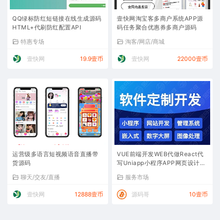
QQ绿标防红短链接在线生成源码
壹快网淘宝客多商户系统APP源
HTML+代刷防红配置API
码任务聚合优惠券多商户源码
特惠专场
淘客/网店/商城
壹快网
19.9壹币
壹快网
22000壹币
运营级多语言短视频语音直播带
VUE前端开发WEB代做React代
货源码
写Uniapp小程序APP网页设计UI
接口对接
聊天/交友/直播
服务市场
壹快网
12888壹币
源码哥
10壹币