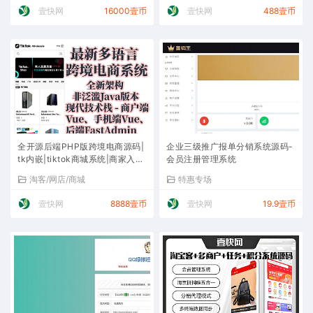
壹快网
16000壹币
壹快网
488壹币
全开源后端PHP版跨境电商源码|
企业三级推广报单分销系统源码-
tk内嵌|tiktok商城系统|商家入驻I
会员注册管理系统
一键铺货I运营级
淘客/网店/商城
特惠专场
壹快网
8888壹币
壹快网
19.9壹币