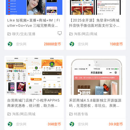
Like 短视频+直播+商城+IM｜Fl
【2025全开源】免登录H5商城
utter+Go+Vue 三端完整商业级
抖音快手微信面对面支付宝小程
源码
序支付快捷购物商城成人情趣
聊天/交友/直播
淘客/网店/商城
壹快网
28888壹币
壹快网
198壹币
自营商城门店推广小程序APPH5
禾匠商城4.5.8最新独立开源版源
商家优惠卷，统计图，助力推
码，无需授权，非坑位。亲测可
广，uniapp开发跨平台应用
用
淘客/网店/商城
特惠专场
壹快网
398壹币
壹快网
39.9壹币