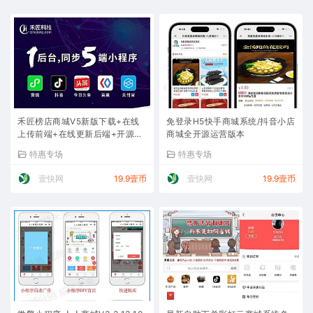
禾匠榜店商城V5新版下载+在线
免登录H5快手商城系统/抖音小店
上传前端+在线更新后端+开源前
商城全开源运营版本
端+全插件版+安装教程
特惠专场
特惠专场
壹快网
19.9壹币
壹快网
19.9壹币