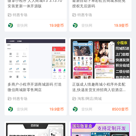
微擎小程序 人人商城V3 3.13.10
最新自助下单彩虹云商城系统免
安装更新一体开源版
授权无后源码
特惠专场
特惠专场
壹快网
19.9壹币
壹快网
19.9壹币
多商户小程序开源商城源码 打造
正版成人情趣商城小程序外卖配
微信商城新零售网店
送,快递发货支持招商入驻酒店分
销合作三方配送到店自取
特惠专场
淘客/网店/商城
壹快网
19.9壹币
壹快网
8500壹币